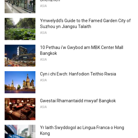
ASIA
Ymwelydd's Guide to the Famed Garden City of
Suzhou yn Jiangsu Talaith
ASIA
10 Pethau i'w Gwybod am MBK Center Mall
Bangkok
ASIA
Cyn i chi Ewch: Hanfodion Teithio Rwsia
ASIA
Gwestai Rhamantaidd mwyaf Bangkok
ASIA
Yr Iaith Swyddogol ac Lingua Franca o Hong
Kong