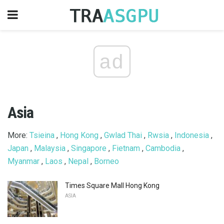
ad
Asia
More:
Tsieina
,
Hong Kong
,
Gwlad Thai
,
Rwsia
,
Indonesia
,
Japan
,
Malaysia
,
Singapore
,
Fietnam
,
Cambodia
,
Myanmar
,
Laos
,
Nepal
,
Borneo
Times Square Mall Hong Kong
ASIA