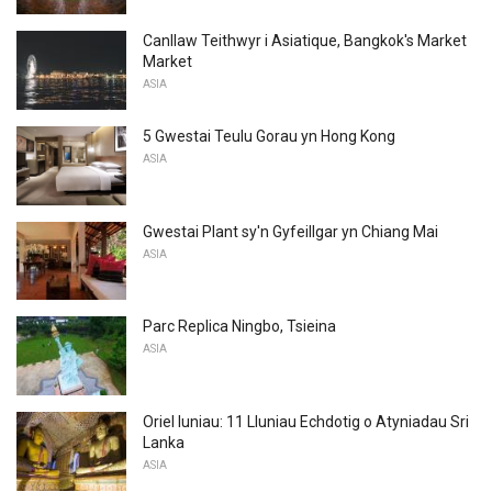
Canllaw Teithwyr i Asiatique, Bangkok's Market
Market
ASIA
5 Gwestai Teulu Gorau yn Hong Kong
ASIA
Gwestai Plant sy'n Gyfeillgar yn Chiang Mai
ASIA
Parc Replica Ningbo, Tsieina
ASIA
Oriel luniau: 11 Lluniau Echdotig o Atyniadau Sri
Lanka
ASIA