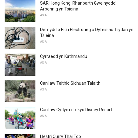
SAR Hong Kong: Rhanbarth Gweinyddol
Arbennig yn Tsieina
ASIA
Defnyddio Eich Electroneg a Dyfeisiau Trydan yn
Tsieina
ASIA
Cyrraedd yn Kathmandu
ASIA
Canllaw Teithio Sichuan Talaith
ASIA
Canllaw Cyflym i Tokyo Disney Resort
ASIA
Llestri Curry Thai Top