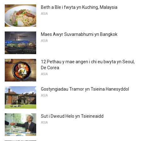
Beth a Ble i fwyta yn Kuching, Malaysia
ASIA
Maes Awyr Suvarnabhumi yn Bangkok
ASIA
12 Pethau y mae angen i chi eu bwyta yn Seoul,
De Corea
ASIA
Gostyngiadau Tramor yn Tsieina Hanesyddol
ASIA
Sut i Dweud Helo yn Tsieineaidd
ASIA