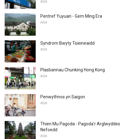
ASIA
Pentref Yuyuan - Gem Ming Era
ASIA
Syndrom Bwyty Tsieineaidd
ASIA
Plasbannau Chunking Hong Kong
ASIA
Penwythnos yn Saigon
ASIA
Thien Mu Pagoda - Pagoda'r Arglwyddes
Nefoedd
ASIA