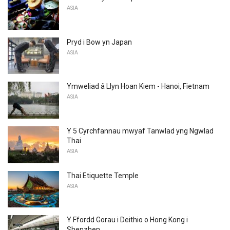
ASIA
Pryd i Bow yn Japan
ASIA
Ymweliad â Llyn Hoan Kiem - Hanoi, Fietnam
ASIA
Y 5 Cyrchfannau mwyaf Tanwlad yng Ngwlad
Thai
ASIA
Thai Etiquette Temple
ASIA
Y Ffordd Gorau i Deithio o Hong Kong i
Shenzhen