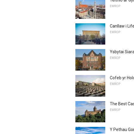
Teithio ar Gy
EWROP
Canllaw i Lif
EWROP
Ysbytai Siar
EWROP
Cofeb yr Hol
EWROP
The Best Cas
EWROP
Y Pethau Go