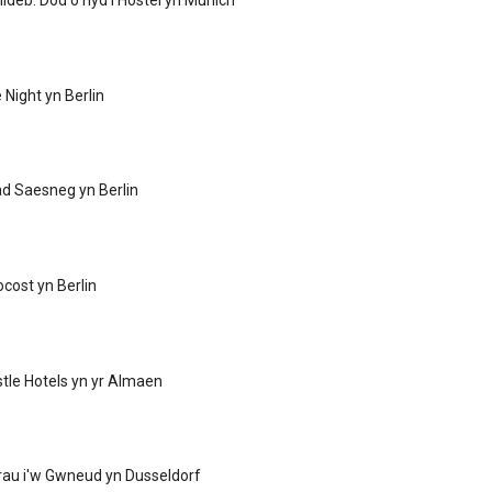
llideb: Dod o hyd i Hostel yn Munich
e Night yn Berlin
ad Saesneg yn Berlin
ocost yn Berlin
tle Hotels yn yr Almaen
rau i'w Gwneud yn Dusseldorf