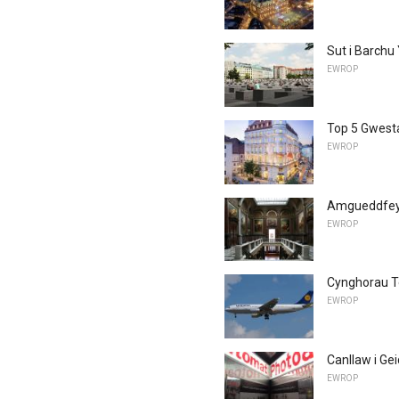
Sut i Barchu
EWROP
Top 5 Gwest
EWROP
Amgueddfey
EWROP
Cynghorau Te
EWROP
Canllaw i Ge
EWROP