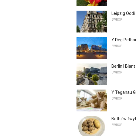
Leipzig Oddi
EWROP
Y Deg Petha
EWROP
Berlin I Blant
EWROP
Y Teganau G
EWROP
Beth i'w fw
EWROP