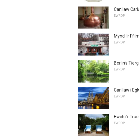
Canllaw Cari
EWROP
Mynd i'r Ffi
EWROP
Berlin's Tier
EWROP
Canllaw i Eg
EWROP
Ewch i'r Tra
EWROP