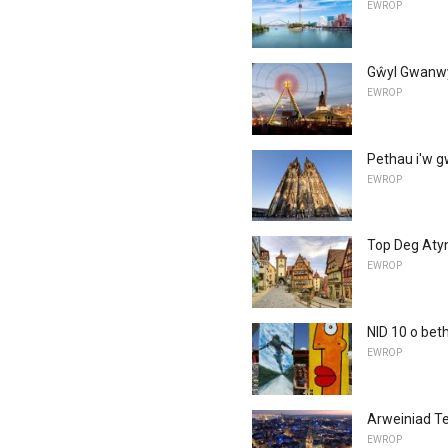
EWROP
Gŵyl Gwanwy
EWROP
Pethau i'w 
EWROP
Top Deg Aty
EWROP
NID 10 o bet
EWROP
Arweiniad T
EWROP