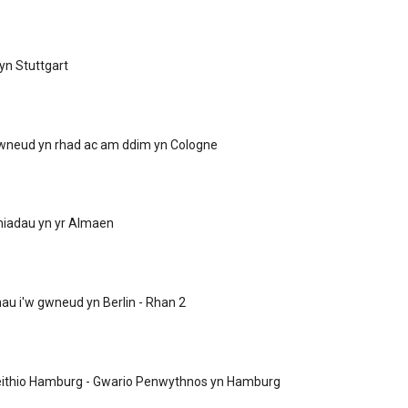
n Stuttgart
gwneud yn rhad ac am ddim yn Cologne
niadau yn yr Almaen
hau i'w gwneud yn Berlin - Rhan 2
eithio Hamburg - Gwario Penwythnos yn Hamburg