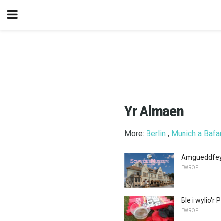
Yr Almaen
More:
Berlin
,
Munich a Bafar
Amgueddfeyd
EWROP
Ble i wylio'
EWROP