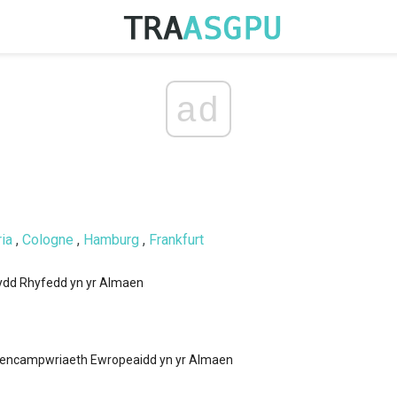
ad
ia
,
Cologne
,
Hamburg
,
Frankfurt
d Rhyfedd yn yr Almaen
r Pencampwriaeth Ewropeaidd yn yr Almaen