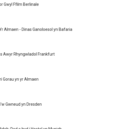
r Gwyl Ffilm Berlinale
r Almaen - Dinas Ganoloesol yn Bafaria
es Awyr Rhyngwladol Frankfurt
tri Gorau yn yr Almaen
 i'w Gwneud yn Dresden