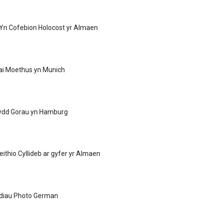
 Yn Cofebion Holocost yr Almaen
ai Moethus yn Munich
dd Gorau yn Hamburg
ithio Cyllideb ar gyfer yr Almaen
idiau Photo German