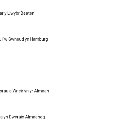
 ar y Llwybr Beaten
u i'w Gwneud yn Hamburg
orau a Wneir yn yr Almaen
yta yn Dwyrain Almaeneg