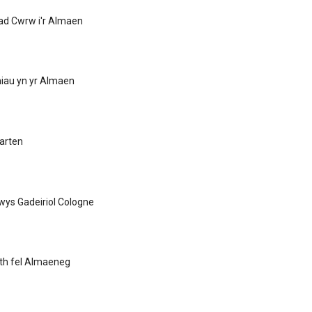
ad Cwrw i'r Almaen
lmiau yn yr Almaen
garten
lwys Gadeiriol Cologne
eth fel Almaeneg