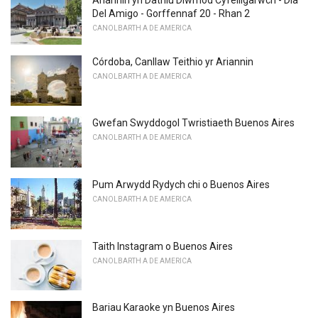
Ariannin yn Dathlu Diwrnod Cyfeillgarwch - Dia
Del Amigo - Gorffennaf 20 - Rhan 2
CANOLBARTH A DE AMERICA
Córdoba, Canllaw Teithio yr Ariannin
CANOLBARTH A DE AMERICA
Gwefan Swyddogol Twristiaeth Buenos Aires
CANOLBARTH A DE AMERICA
Pum Arwydd Rydych chi o Buenos Aires
CANOLBARTH A DE AMERICA
Taith Instagram o Buenos Aires
CANOLBARTH A DE AMERICA
Bariau Karaoke yn Buenos Aires