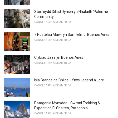
Storfeydd Dillad Dynion yn Nhalaith 'Palermo
Community
CANOLBARTH A DE AMERICA
7 Hostelau Mawr yn San Telmo, Buenos Aires
CANOLBARTH A DE AMERICA
Clybiau Jazz yn Buenos Aires
CANOLBARTH A DE AMERICA
Isla Grande de Chiloé - Ynys Legend a Lore
CANOLBARTH A DE AMERICA
Patagonia Mynydda - Cwmni Trekking &
Expedition El Chalten, Patagonia
CANOLBARTH A DE AMERICA