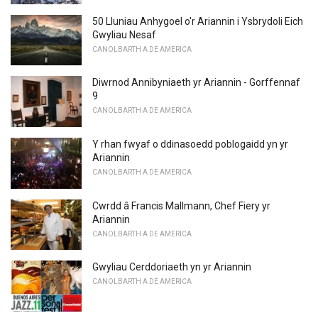
50 Lluniau Anhygoel o'r Ariannin i Ysbrydoli Eich
Gwyliau Nesaf
CANOLBARTH A DE AMERICA
Diwrnod Annibyniaeth yr Ariannin - Gorffennaf
9
CANOLBARTH A DE AMERICA
Y rhan fwyaf o ddinasoedd poblogaidd yn yr
Ariannin
CANOLBARTH A DE AMERICA
Cwrdd â Francis Mallmann, Chef Fiery yr
Ariannin
CANOLBARTH A DE AMERICA
Gwyliau Cerddoriaeth yn yr Ariannin
CANOLBARTH A DE AMERICA