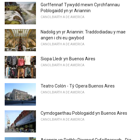
Gorffennaf Tywydd mewn Cyrchfannau
Poblogaidd yn yr Ariannin
CANOLBARTH A DE AMERICA
Nadolig yn yr Ariannin: Traddodiadau y mae
angen i chi eu gwybod
CANOLBARTH A DE AMERICA
Siopa Lledr yn Buenos Aires
CANOLBARTH A DE AMERICA
Teatro Colón - Tŷ Opera Buenos Aires
CANOLBARTH A DE AMERICA
Cymdogaethau Poblogaidd yn Buenos Aires
CANOLBARTH A DE AMERICA