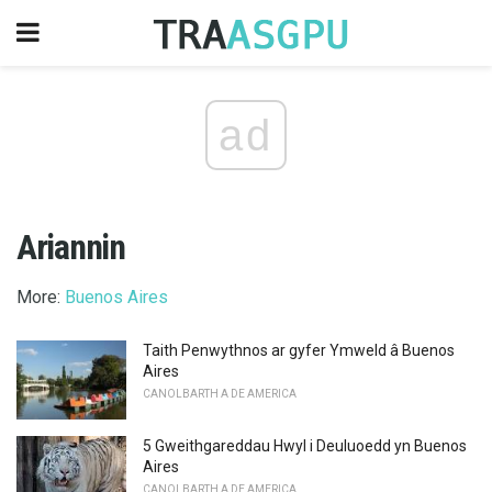
ad
Ariannin
More:
Buenos Aires
Taith Penwythnos ar gyfer Ymweld â Buenos
Aires
CANOLBARTH A DE AMERICA
5 Gweithgareddau Hwyl i Deuluoedd yn Buenos
Aires
CANOLBARTH A DE AMERICA