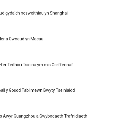
ud gyda'ch nosweithiau yn Shanghai
eler a Gwneud yn Macau
yfer Teithio i Tsieina ym mis Gorffennaf
eall y Gosod Tabl mewn Bwyty Tseiniaidd
s Awyr Guangzhou a Gwybodaeth Trafnidiaeth