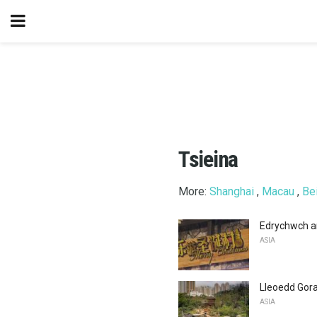
Tsieina
More:
Shanghai
,
Macau
,
Bei
Edrychwch ar
ASIA
Lleoedd Gora
ASIA