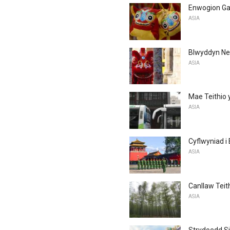
Enwogion Ga
ASIA
Blwyddyn Ne
ASIA
Mae Teithio 
ASIA
Cyflwyniad i 
ASIA
Canllaw Teit
ASIA