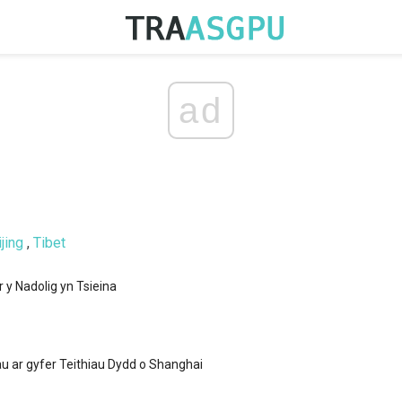
ad
jing
,
Tibet
 y Nadolig yn Tsieina
u ar gyfer Teithiau Dydd o Shanghai