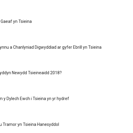
 Gaeaf yn Tsieina
nnu a Chanlyniad Digwyddiad ar gyfer Ebrill yn Tsieina
wyddyn Newydd Tsieineaidd 2018?
y Dylech Ewch i Tsieina yn yr hydref
u Tramor yn Tsieina Hanesyddol