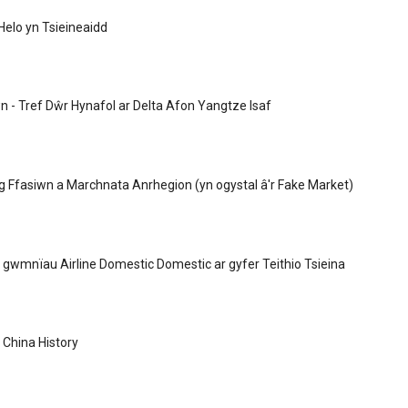
Helo yn Tsieineaidd
- Tref Dŵr Hynafol ar Delta Afon Yangtze Isaf
g Ffasiwn a Marchnata Anrhegion (yn ogystal â'r Fake Market)
o gwmnïau Airline Domestic Domestic ar gyfer Teithio Tsieina
 China History