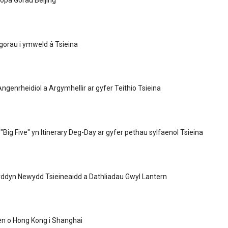
opa Gorau Beijing
orau i ymweld â Tsieina
ngenrheidiol a Argymhellir ar gyfer Teithio Tsieina
"Big Five" yn Itinerary Deg-Day ar gyfer pethau sylfaenol Tsieina
ddyn Newydd Tsieineaidd a Dathliadau Gwyl Lantern
n o Hong Kong i Shanghai