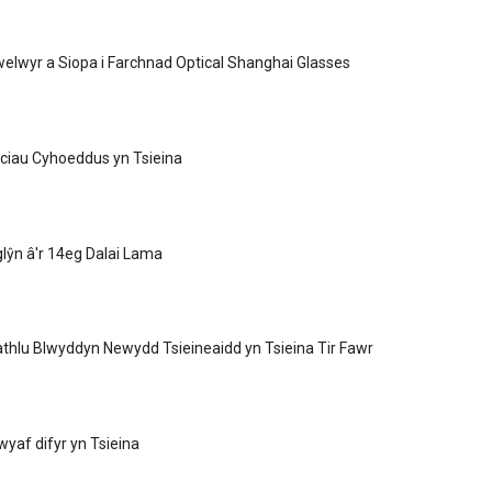
lwyr a Siopa i Farchnad Optical Shanghai Glasses
rciau Cyhoeddus yn Tsieina
glŷn â'r 14eg Dalai Lama
athlu Blwyddyn Newydd Tsieineaidd yn Tsieina Tir Fawr
yaf difyr yn Tsieina