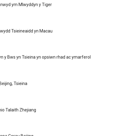
nwyd ym Mlwyddyn y Tiger
wydd Tsieineaidd yn Macau
yn y Bws yn Tsieina yn opsiwn rhad ac ymarferol
Beijing, Tsieina
hio Talaith Zhejiang