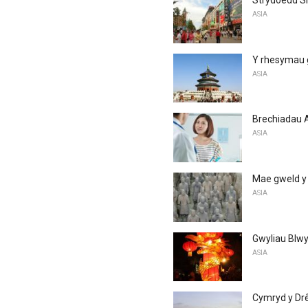
Strydoedd Si
ASIA
Y rhesymau g
ASIA
Brechiadau A
ASIA
Mae gweld y 
ASIA
Gwyliau Blwy
ASIA
Cymryd y Drê