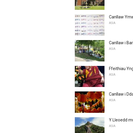
Canllaw Ymwe
ASIA
Canllaw i Ba
ASIA
Ffeithiau Yn
ASIA
Canllaw i Dd
ASIA
Y Lleoedd mw
ASIA