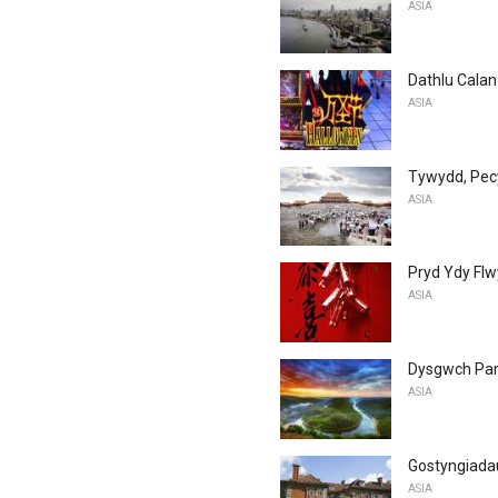
ASIA
Dathlu Calan
ASIA
Tywydd, Pecy
ASIA
Pryd Ydy Fl
ASIA
Dysgwch Pam 
ASIA
Gostyngiada
ASIA