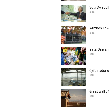
Sut i Dweud 
ASIA
Wuzhen Town 
ASIA
Yatai Xinyan
ASIA
Cyfeiriadur 
ASIA
Great Wall of
ASIA