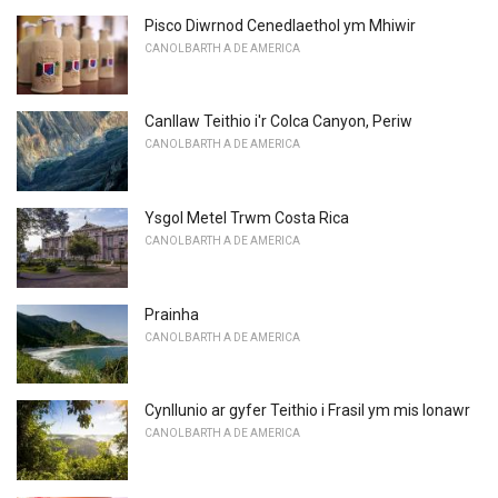
Pisco Diwrnod Cenedlaethol ym Mhiwir
CANOLBARTH A DE AMERICA
Canllaw Teithio i'r Colca Canyon, Periw
CANOLBARTH A DE AMERICA
Ysgol Metel Trwm Costa Rica
CANOLBARTH A DE AMERICA
Prainha
CANOLBARTH A DE AMERICA
Cynllunio ar gyfer Teithio i Frasil ym mis Ionawr
CANOLBARTH A DE AMERICA