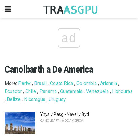
ad
Canolbarth a De America
More:
Periw
,
Brasil
,
Costa Rica
,
Colombia
,
Ariannin
,
Ecuador
,
Chile
,
Panama
,
Guatemala
,
Venezuela
,
Honduras
,
Belize
,
Nicaragua
,
Uruguay
Ynys y Pasg - Navel y Byd
CANOLBARTH A DE AMERICA