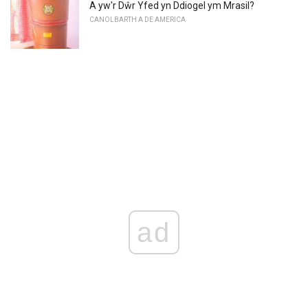
A yw'r Dŵr Yfed yn Ddiogel ym Mrasil?
CANOLBARTH A DE AMERICA
ad