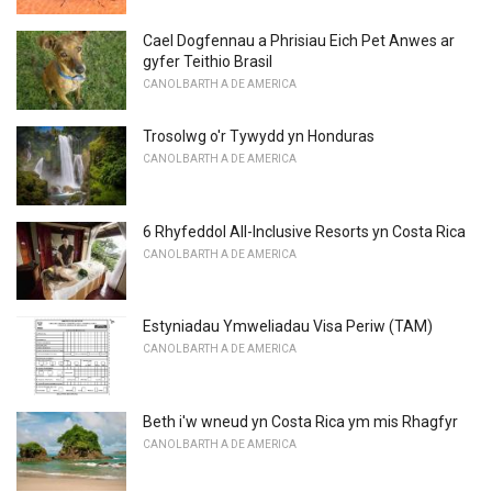
Cael Dogfennau a Phrisiau Eich Pet Anwes ar
gyfer Teithio Brasil
CANOLBARTH A DE AMERICA
Trosolwg o'r Tywydd yn Honduras
CANOLBARTH A DE AMERICA
6 Rhyfeddol All-Inclusive Resorts yn Costa Rica
CANOLBARTH A DE AMERICA
Estyniadau Ymweliadau Visa Periw (TAM)
CANOLBARTH A DE AMERICA
Beth i'w wneud yn Costa Rica ym mis Rhagfyr
CANOLBARTH A DE AMERICA