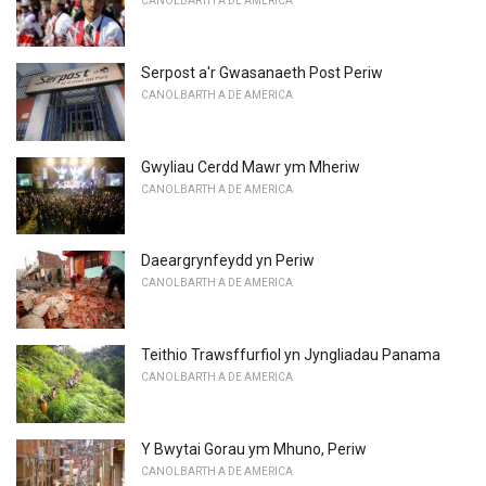
CANOLBARTH A DE AMERICA
Serpost a'r Gwasanaeth Post Periw
CANOLBARTH A DE AMERICA
Gwyliau Cerdd Mawr ym Mheriw
CANOLBARTH A DE AMERICA
Daeargrynfeydd yn Periw
CANOLBARTH A DE AMERICA
Teithio Trawsffurfiol yn Jyngliadau Panama
CANOLBARTH A DE AMERICA
Y Bwytai Gorau ym Mhuno, Periw
CANOLBARTH A DE AMERICA