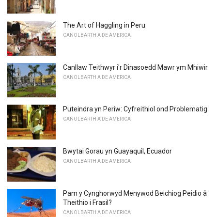
The Art of Haggling in Peru
CANOLBARTH A DE AMERICA
Canllaw Teithwyr i'r Dinasoedd Mawr ym Mhiwir
CANOLBARTH A DE AMERICA
Puteindra yn Periw: Cyfreithiol ond Problematig
CANOLBARTH A DE AMERICA
Bwytai Gorau yn Guayaquil, Ecuador
CANOLBARTH A DE AMERICA
Pam y Cynghorwyd Menywod Beichiog Peidio â
Theithio i Frasil?
CANOLBARTH A DE AMERICA