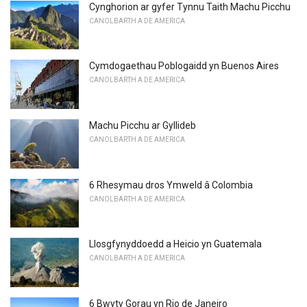
Cynghorion ar gyfer Tynnu Taith Machu Picchu
CANOLBARTH A DE AMERICA
Cymdogaethau Poblogaidd yn Buenos Aires
CANOLBARTH A DE AMERICA
Machu Picchu ar Gyllideb
CANOLBARTH A DE AMERICA
6 Rhesymau dros Ymweld â Colombia
CANOLBARTH A DE AMERICA
Llosgfynyddoedd a Heicio yn Guatemala
CANOLBARTH A DE AMERICA
6 Bwyty Gorau yn Rio de Janeiro