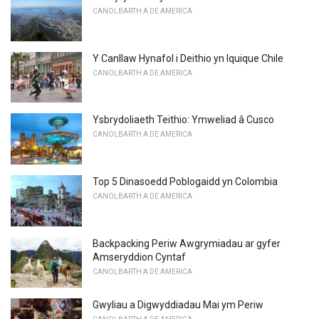
CANOLBARTH A DE AMERICA
Y Canllaw Hynafol i Deithio yn Iquique Chile
CANOLBARTH A DE AMERICA
Ysbrydoliaeth Teithio: Ymweliad â Cusco
CANOLBARTH A DE AMERICA
Top 5 Dinasoedd Poblogaidd yn Colombia
CANOLBARTH A DE AMERICA
Backpacking Periw Awgrymiadau ar gyfer
Amseryddion Cyntaf
CANOLBARTH A DE AMERICA
Gwyliau a Digwyddiadau Mai ym Periw